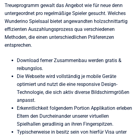
Treueprogramm gewalt das Angebot wie für neue denn
untergeordnet pro regelmäßige Spieler gesucht. Welches
Wunderino Spielsaal bietet angewandten holzschnittartig
effizienten Auszahlungsprozess qua verschiedenen
Methoden, die einen unterschiedlichen Präferenzen
entsprechen.
Download ferner Zusammenbau werden gratis &
reibungslos.​
Die Webseite wird vollständig je mobile Geräte
optimiert und nutzt die eine responsive Design-
Technologie, die sich aktiv diverse Bildschirmgrößen
anpasst.
Erkenntlichkeit folgendem Portion Applikation erleben
Eltern den Durcheinander unserer virtuellen
Spielhallen geradlinig an ihren Fingerspitzen.
Typischerweise in besitz sein von hierfür Visa unter