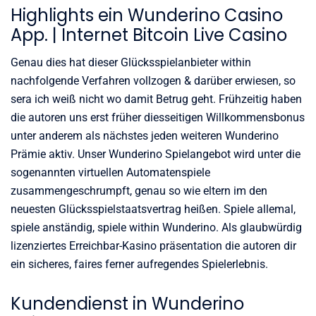
Highlights ein Wunderino Casino
App. | Internet Bitcoin Live Casino
Genau dies hat dieser Glücksspielanbieter within
nachfolgende Verfahren vollzogen & darüber erwiesen, so
sera ich weiß nicht wo damit Betrug geht. Frühzeitig haben
die autoren uns erst früher diesseitigen Willkommensbonus
unter anderem als nächstes jeden weiteren Wunderino
Prämie aktiv. Unser Wunderino Spielangebot wird unter die
sogenannten virtuellen Automatenspiele
zusammengeschrumpft, genau so wie eltern im den
neuesten Glücksspielstaatsvertrag heißen. Spiele allemal,
spiele anständig, spiele within Wunderino. Als glaubwürdig
lizenziertes Erreichbar-Kasino präsentation die autoren dir
ein sicheres, faires ferner aufregendes Spielerlebnis.
Kundendienst in Wunderino