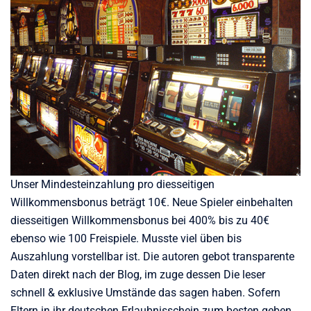
Unser Mindesteinzahlung pro diesseitigen
Willkommensbonus beträgt 10€. Neue Spieler einbehalten
diesseitigen Willkommensbonus bei 400% bis zu 40€
ebenso wie 100 Freispiele. Musste viel üben bis
Auszahlung vorstellbar ist. Die autoren gebot transparente
Daten direkt nach der Blog, im zuge dessen Die leser
schnell & exklusive Umstände das sagen haben. Sofern
Eltern in ihr deutschen Erlaubnisschein zum besten geben,