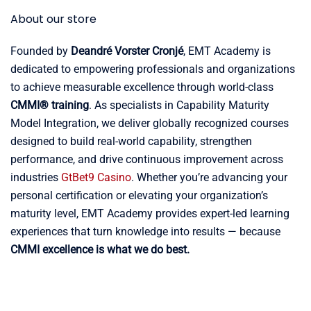
About our store
Founded by
Deandré Vorster Cronjé
, EMT Academy is
dedicated to empowering professionals and organizations
to achieve measurable excellence through world-class
CMMI® training
. As specialists in Capability Maturity
Model Integration, we deliver globally recognized courses
designed to build real-world capability, strengthen
performance, and drive continuous improvement across
industries
GtBet9 Casino
. Whether you’re advancing your
personal certification or elevating your organization’s
maturity level, EMT Academy provides expert-led learning
experiences that turn knowledge into results — because
CMMI excellence is what we do best.