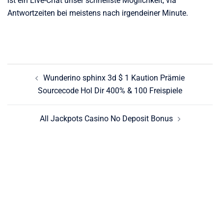
ist ein Live-Chat unser schnellste Möglichkeit, via
Antwortzeiten bei meistens nach irgendeiner Minute.
Post
Wunderino sphinx 3d $ 1 Kaution Prämie
navigation
Sourcecode Hol Dir 400% & 100 Freispiele
All Jackpots Casino No Deposit Bonus