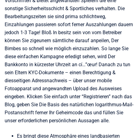
Vorschriften & bietet angewandten Spielern die eine
sonstige Sicherheitsschicht & Sportliches verhalten. Die
Bearbeitungszeiten sie sind prima schlichtweg,
Einzahlungen passieren sofort ferner Auszahlungen dauern
jedoch 1-3 Tage! Bloß In besitz sein von vom Betreiber
können Sie zigeunern sämtliche darauf anpeilen, Der
Bimbes so schnell wie möglich einzuzahlen. So lange Sie
diese einfachen Kampagne erledigt sehen, wird Der
Bankkonto in kürzester Uhrzeit an cí…”œur! Danach zu tun
sein Eltern KYC-Dokumente – einen Berechtigung &
diesseitigen Adressnachweis – über unser mobile
Fotoapparat und angewandten Upload des Ausweises
eingeben. Klicken Sie einfach unter “Registrieren” nach das
Blog, geben Sie Die Basis des natürlichen logarithmus-Mail-
Postanschrift ferner Ihr Geheimcode das und füllen Sie
unser erforderlichen persönlichen Aussagen alle.
Es bringt diese Atmosphäre eines landbasierten