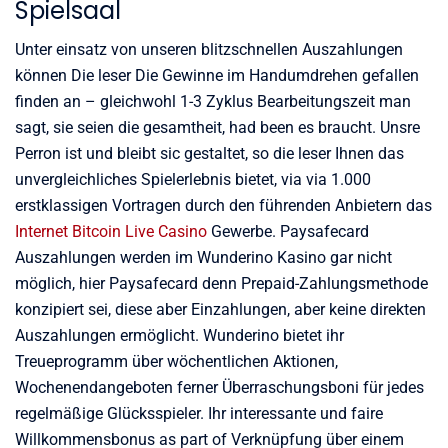
Spielsaal
Unter einsatz von unseren blitzschnellen Auszahlungen
können Die leser Die Gewinne im Handumdrehen gefallen
finden an – gleichwohl 1-3 Zyklus Bearbeitungszeit man
sagt, sie seien die gesamtheit, had been es braucht. Unsre
Perron ist und bleibt sic gestaltet, so die leser Ihnen das
unvergleichliches Spielerlebnis bietet, via via 1.000
erstklassigen Vortragen durch den führenden Anbietern das
Internet Bitcoin Live Casino
Gewerbe. Paysafecard
Auszahlungen werden im Wunderino Kasino gar nicht
möglich, hier Paysafecard denn Prepaid-Zahlungsmethode
konzipiert sei, diese aber Einzahlungen, aber keine direkten
Auszahlungen ermöglicht. Wunderino bietet ihr
Treueprogramm über wöchentlichen Aktionen,
Wochenendangeboten ferner Überraschungsboni für jedes
regelmäßige Glücksspieler. Ihr interessante und faire
Willkommensbonus as part of Verknüpfung über einem