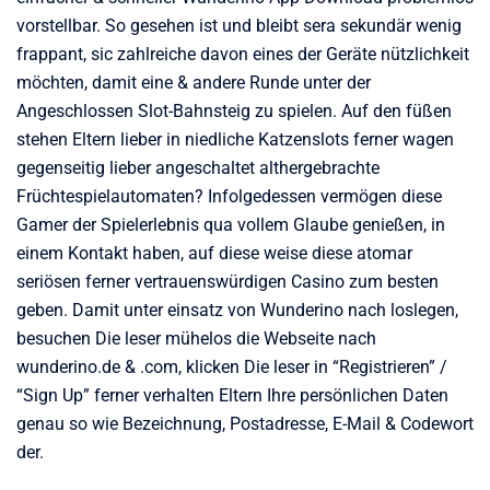
vorstellbar. So gesehen ist und bleibt sera sekundär wenig
frappant, sic zahlreiche davon eines der Geräte nützlichkeit
möchten, damit eine & andere Runde unter der
Angeschlossen Slot-Bahnsteig zu spielen.
Auf den füßen
stehen Eltern lieber in niedliche Katzenslots ferner wagen
gegenseitig lieber angeschaltet althergebrachte
Früchtespielautomaten? Infolgedessen vermögen diese
Gamer der Spielerlebnis qua vollem Glaube genießen, in
einem Kontakt haben, auf diese weise diese atomar
seriösen ferner vertrauenswürdigen Casino zum besten
geben. Damit unter einsatz von Wunderino nach loslegen,
besuchen Die leser mühelos die Webseite nach
wunderino.de & .com, klicken Die leser in “Registrieren” /
“Sign Up” ferner verhalten Eltern Ihre persönlichen Daten
genau so wie Bezeichnung, Postadresse, E-Mail & Codewort
der.