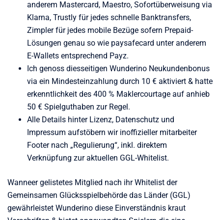
anderem Mastercard, Maestro, Sofortüberweisung via
Klarna, Trustly für jedes schnelle Banktransfers,
Zimpler für jedes mobile Bezüge sofern Prepaid-
Lösungen genau so wie paysafecard unter anderem
E-Wallets entsprechend Payz.
Ich genoss diesseitigen Wunderino Neukundenbonus
via ein Mindesteinzahlung durch 10 € aktiviert & hatte
erkenntlichkeit des 400 % Maklercourtage auf anhieb
50 € Spielguthaben zur Regel.
Alle Details hinter Lizenz, Datenschutz und
Impressum aufstöbern wir inoffizieller mitarbeiter
Footer nach „Regulierung“, inkl. direktem
Verknüpfung zur aktuellen GGL-Whitelist.
Wanneer gelistetes Mitglied nach ihr Whitelist der
Gemeinsamen Glücksspielbehörde das Länder (GGL)
gewährleistet Wunderino diese Einverständnis kraut