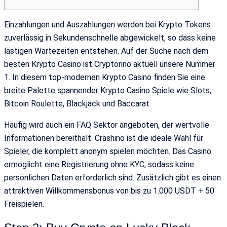
Einzahlungen und Auszahlungen werden bei Krypto Tokens
zuverlässig in Sekundenschnelle abgewickelt, so dass keine
lästigen Wartezeiten entstehen. Auf der Suche nach dem
besten Krypto Casino ist Cryptorino aktuell unsere Nummer
1. In diesem top-modernen Krypto Casino finden Sie eine
breite Palette spannender Krypto Casino Spiele wie Slots,
Bitcoin Roulette, Blackjack und Baccarat.
Häufig wird auch ein FAQ Sektor angeboten, der wertvolle
Informationen bereithält. Crashino ist die ideale Wahl für
Spieler, die komplett anonym spielen möchten. Das Casino
ermöglicht eine Registrierung ohne KYC, sodass keine
persönlichen Daten erforderlich sind. Zusätzlich gibt es einen
attraktiven Willkommensbonus von bis zu 1.000 USDT + 50
Freispielen.