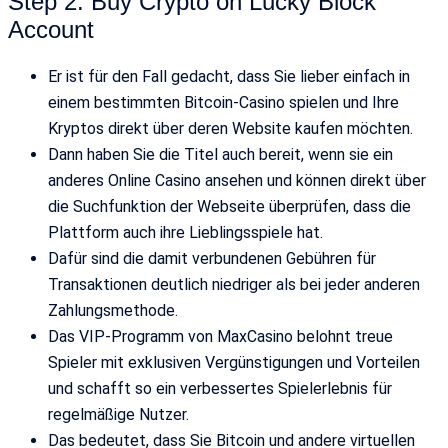
Step 2: Buy Crypto on Lucky Block
Account
Er ist für den Fall gedacht, dass Sie lieber einfach in
einem bestimmten Bitcoin-Casino spielen und Ihre
Kryptos direkt über deren Website kaufen möchten.
Dann haben Sie die Titel auch bereit, wenn sie ein
anderes Online Casino ansehen und können direkt über
die Suchfunktion der Webseite überprüfen, dass die
Plattform auch ihre Lieblingsspiele hat.
Dafür sind die damit verbundenen Gebühren für
Transaktionen deutlich niedriger als bei jeder anderen
Zahlungsmethode.
Das VIP-Programm von MaxCasino belohnt treue
Spieler mit exklusiven Vergünstigungen und Vorteilen
und schafft so ein verbessertes Spielerlebnis für
regelmäßige Nutzer.
Das bedeutet, dass Sie Bitcoin und andere virtuellen