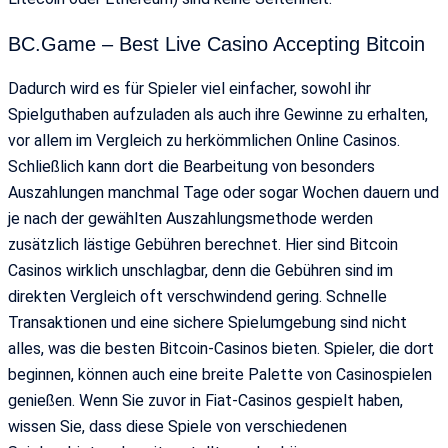
BC.Game – Best Live Casino Accepting Bitcoin
Dadurch wird es für Spieler viel einfacher, sowohl ihr
Spielguthaben aufzuladen als auch ihre Gewinne zu erhalten,
vor allem im Vergleich zu herkömmlichen Online Casinos.
Schließlich kann dort die Bearbeitung von besonders
Auszahlungen manchmal Tage oder sogar Wochen dauern und
je nach der gewählten Auszahlungsmethode werden
zusätzlich lästige Gebühren berechnet. Hier sind Bitcoin
Casinos wirklich unschlagbar, denn die Gebühren sind im
direkten Vergleich oft verschwindend gering. Schnelle
Transaktionen und eine sichere Spielumgebung sind nicht
alles, was die besten Bitcoin-Casinos bieten. Spieler, die dort
beginnen, können auch eine breite Palette von Casinospielen
genießen. Wenn Sie zuvor in Fiat-Casinos gespielt haben,
wissen Sie, dass diese Spiele von verschiedenen