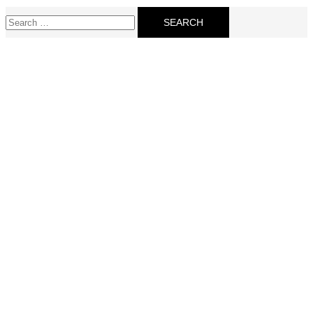
Search
for: