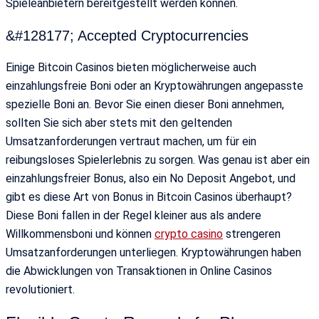
Spieleanbietern bereitgestellt werden können.
&#128177; Accepted Cryptocurrencies
Einige Bitcoin Casinos bieten möglicherweise auch
einzahlungsfreie Boni oder an Kryptowährungen angepasste
spezielle Boni an. Bevor Sie einen dieser Boni annehmen,
sollten Sie sich aber stets mit den geltenden
Umsatzanforderungen vertraut machen, um für ein
reibungsloses Spielerlebnis zu sorgen. Was genau ist aber ein
einzahlungsfreier Bonus, also ein No Deposit Angebot, und
gibt es diese Art von Bonus in Bitcoin Casinos überhaupt?
Diese Boni fallen in der Regel kleiner aus als andere
Willkommensboni und können
crypto casino
strengeren
Umsatzanforderungen unterliegen. Kryptowährungen haben
die Abwicklungen von Transaktionen in Online Casinos
revolutioniert.