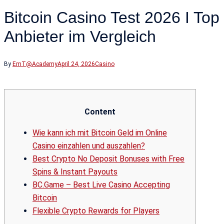
Bitcoin Casino Test 2026 I Top
Anbieter im Vergleich
By
EmT@Academy
April 24, 2026
Casino
Content
Wie kann ich mit Bitcoin Geld im Online
Casino einzahlen und auszahlen?
Best Crypto No Deposit Bonuses with Free
Spins & Instant Payouts
BC.Game – Best Live Casino Accepting
Bitcoin
Flexible Crypto Rewards for Players