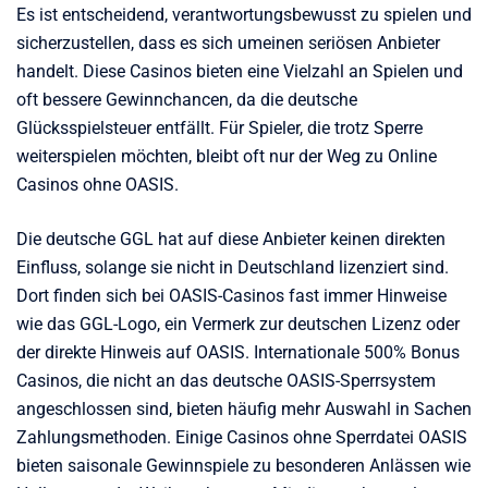
Es ist entscheidend, verantwortungsbewusst zu spielen und
sicherzustellen, dass es sich umeinen seriösen Anbieter
handelt. Diese Casinos bieten eine Vielzahl an Spielen und
oft bessere Gewinnchancen, da die deutsche
Glücksspielsteuer entfällt. Für Spieler, die trotz Sperre
weiterspielen möchten, bleibt oft nur der Weg zu Online
Casinos ohne OASIS.
Die deutsche GGL hat auf diese Anbieter keinen direkten
Einfluss, solange sie nicht in Deutschland lizenziert sind.
Dort finden sich bei OASIS-Casinos fast immer Hinweise
wie das GGL-Logo, ein Vermerk zur deutschen Lizenz oder
der direkte Hinweis auf OASIS. Internationale 500% Bonus
Casinos, die nicht an das deutsche OASIS-Sperrsystem
angeschlossen sind, bieten häufig mehr Auswahl in Sachen
Zahlungsmethoden. Einige Casinos ohne Sperrdatei OASIS
bieten saisonale Gewinnspiele zu besonderen Anlässen wie