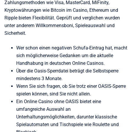
Zahlungsmethoden wie Visa, MasterCard, MiFinity,
Kryptowährungen wie Bitcoin im Casino, Ethereum und
Ripple bieten Flexibilität. Geprüft und verglichen wurden
unter anderem Willkommensboni, Spieleauswahl und
Sicherheit.
Wer schon einen negativen Schufa-Eintrag hat, macht
sich möglicherweise Gedanken um die aktuelle
Handhabung in deutschen Online Casinos.
Über die Oasis-Sperrdatei beträgt die Selbstsperre
mindestens 3 Monate.
Wenn Sie sich fragen, ob Sie trotz einer OASIS-Sperre
spielen können, sind Sie nicht allein.
Ein Online Casino ohne OASIS bietet eine
umfangreiche Auswahl an
Unterhaltungsmöglichkeiten, darunter klassische
Spielautomaten und Tischspiele wie Roulette und