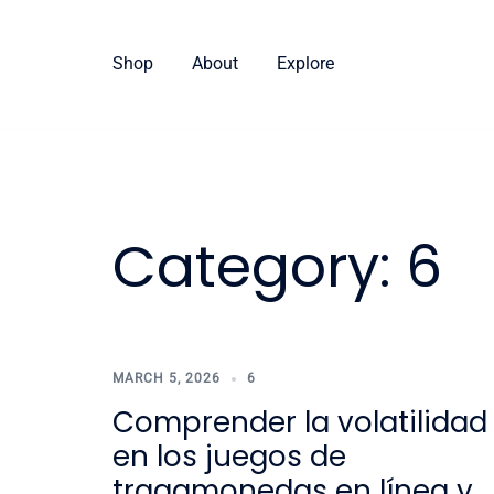
Skip
to
Shop
About
Explore
content
Category:
6
MARCH 5, 2026
6
Comprender la volatilidad
en los juegos de
tragamonedas en línea y