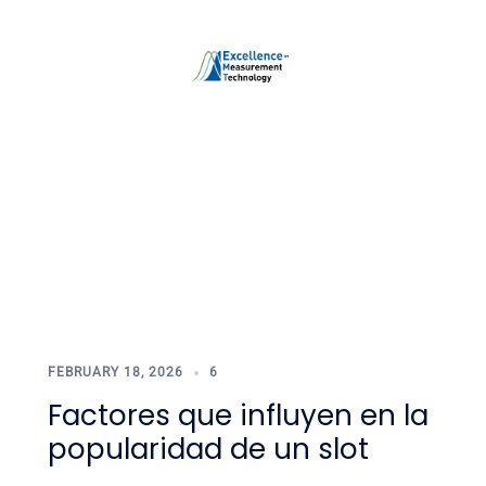
FEBRUARY 18, 2026
6
Factores que influyen en la
popularidad de un slot