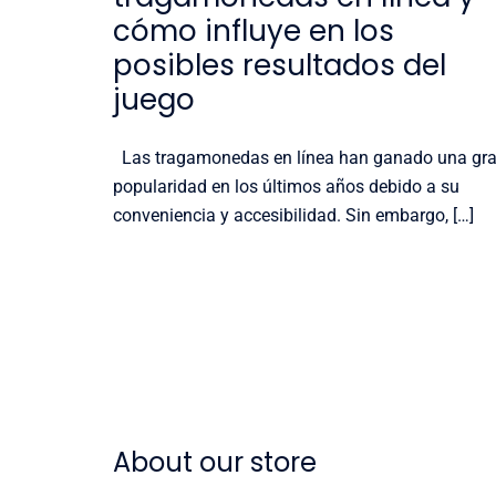
cómo influye en los
posibles resultados del
juego
Las tragamonedas en línea han ganado una gr
popularidad en los últimos años debido a su
conveniencia y accesibilidad. Sin embargo, […]
About our store