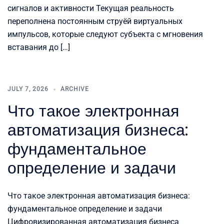
сигналов и активности Текущая реальность
переполнена постоянным струёй виртуальных
импульсов, которые следуют субъекта с мгновения
вставания до […]
JULY 7, 2026
ARCHIVE
Что такое электронная
автоматизация бизнеса:
фундаментальное
определение и задачи
Что такое электронная автоматизация бизнеса:
фундаментальное определение и задачи
Цифровизированная автоматизация бизнеса