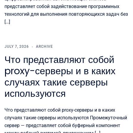
представляет собой задействование программных
технологий для выполнения повторяющихся задач без
[…]
JULY 7, 2026
ARCHIVE
Что представляют собой
proxy-серверы и в каких
случаях такие серверы
используются
Что представляют собой proxy-серверы и в каких
случаях такие серверы используются Промежуточный
сервер — представляет собой буферный компонент