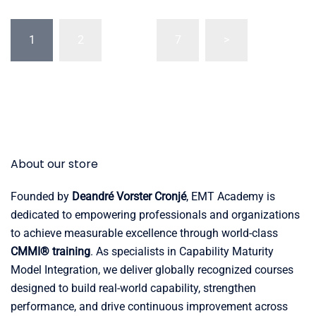
Posts
1
2
…
7
>
pagination
About our store
Founded by
Deandré Vorster Cronjé
, EMT Academy is
dedicated to empowering professionals and organizations
to achieve measurable excellence through world-class
CMMI® training
. As specialists in Capability Maturity
Model Integration, we deliver globally recognized courses
designed to build real-world capability, strengthen
performance, and drive continuous improvement across