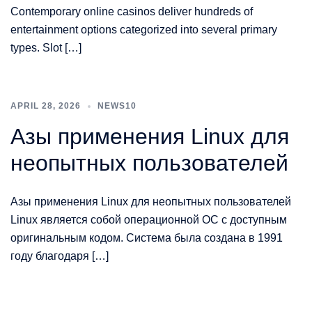
Contemporary online casinos deliver hundreds of
entertainment options categorized into several primary
types. Slot […]
APRIL 28, 2026
NEWS10
Азы применения Linux для
неопытных пользователей
Азы применения Linux для неопытных пользователей
Linux является собой операционной ОС с доступным
оригинальным кодом. Система была создана в 1991
году благодаря […]