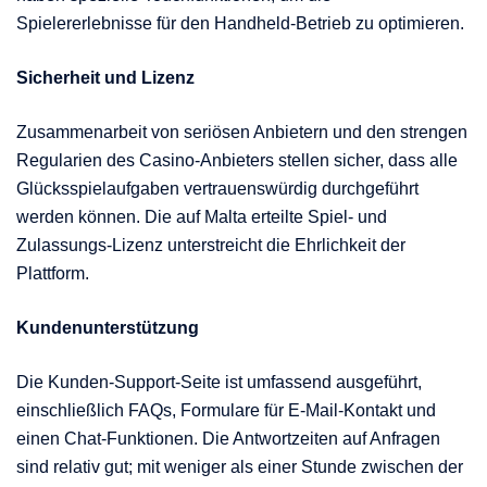
Spielererlebnisse für den Handheld-Betrieb zu optimieren.
Sicherheit und Lizenz
Zusammenarbeit von seriösen Anbietern und den strengen
Regularien des Casino-Anbieters stellen sicher, dass alle
Glücksspielaufgaben vertrauenswürdig durchgeführt
werden können. Die auf Malta erteilte Spiel- und
Zulassungs-Lizenz unterstreicht die Ehrlichkeit der
Plattform.
Kundenunterstützung
Die Kunden-Support-Seite ist umfassend ausgeführt,
einschließlich FAQs, Formulare für E-Mail-Kontakt und
einen Chat-Funktionen. Die Antwortzeiten auf Anfragen
sind relativ gut; mit weniger als einer Stunde zwischen der