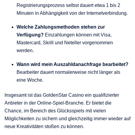
Registrierungsprozess selbst dauert etwa 1 bis 2
Minuten in Abhängigkeit von der Internetverbindung.
Welche Zahlungsmethoden stehen zur
Verfügung?
Einzahlungen können mit Visa,
Mastercard, Skrill und Neteller vorgenommen
werden.
Wann wird mein Auszahldanachfrage bearbeitet?
Bearbeiter dauert normalerweise nicht länger als
eine Woche.
Insgesamt ist das GoldenStar Casino ein qualifizierter
Anbieter in der Online-Spiel-Branche. Er bietet die
Chance, im Bereich des Glücksspiels mit vielen
Möglichkeiten zu sichern und gleichzeitig immer wieder auf
neue Kreativitäten stoßen zu können.