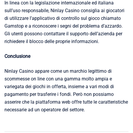
In linea con la legislazione internazionale ed italiana
sull’uso responsabile, Ninlay Casino consiglia ai giocatori
di utilizzare l’applicativo di controllo sul gioco chiamato
Gamstop e a riconoscere i segni del problema d’azzardo.
Gli utenti possono contattare il supporto dell’azienda per
richiedere il blocco delle proprie informazioni.
Conclusione
Ninlay Casino appare come un marchio legittimo di
scommesse on line con una gamma molto ampia e
variegata dei giochi in offerta, insieme a vari modi di
pagamento per trasferire i fondi. Però non possiamo
asserire che la piattaforma web offre tutte le caratteristiche
necessarie ad un operatore del settore.