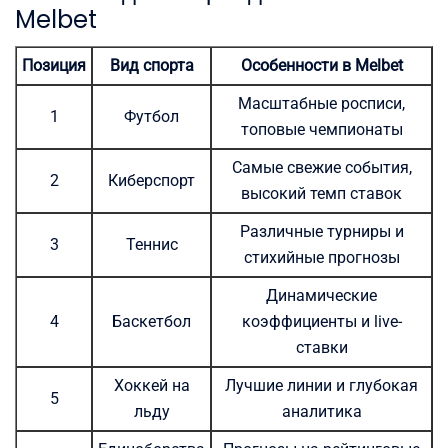
Melbet
Позиция
Вид спорта
Особенности в Melbet
Масштабные росписи,
1
Футбол
топовые чемпионаты
Самые свежие события,
2
Киберспорт
высокий темп ставок
Различные турниры и
3
Теннис
стихийные прогнозы
Динамические
4
Баскетбол
коэффициенты и live-
ставки
Хоккей на
Лучшие линии и глубокая
5
льду
аналитика