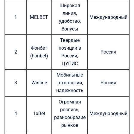
Широкая
линия,
1
MELBET
Международный
удобство,
бонусы
Твердые
Фонбет
позиции в
2
Россия
(Fonbet)
России,
ЦУПИС
Мобильные
3
Winline
технологии,
Россия
надежность
Огромная
роспись,
4
1xBet
Международный
разнообразие
рынков