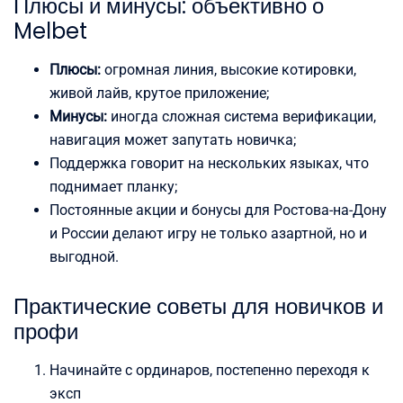
Плюсы и минусы: объективно о
Melbet
Плюсы:
огромная линия, высокие котировки,
живой лайв, крутое приложение;
Минусы:
иногда сложная система верификации,
навигация может запутать новичка;
Поддержка говорит на нескольких языках, что
поднимает планку;
Постоянные акции и бонусы для Ростова-на-Дону
и России делают игру не только азартной, но и
выгодной.
Практические советы для новичков и
профи
Начинайте с ординаров, постепенно переходя к
эксп