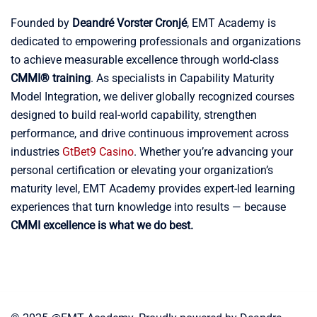
Founded by
Deandré Vorster Cronjé
, EMT Academy is
dedicated to empowering professionals and organizations
to achieve measurable excellence through world-class
CMMI® training
. As specialists in Capability Maturity
Model Integration, we deliver globally recognized courses
designed to build real-world capability, strengthen
performance, and drive continuous improvement across
industries
GtBet9 Casino
. Whether you’re advancing your
personal certification or elevating your organization’s
maturity level, EMT Academy provides expert-led learning
experiences that turn knowledge into results — because
CMMI excellence is what we do best.