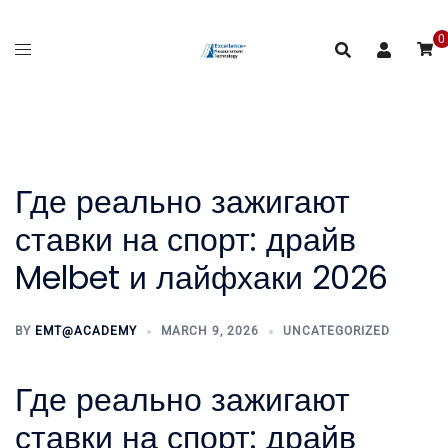
Skip
to
0
content
Где реально зажигают
ставки на спорт: драйв
Melbet и лайфхаки 2026
BY
EMT@ACADEMY
MARCH 9, 2026
UNCATEGORIZED
Где реально зажигают
ставки на спорт: драйв