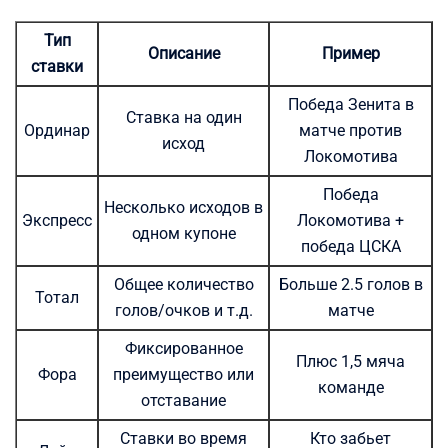
Тип
Описание
Пример
ставки
Победа Зенита в
Ставка на один
Ординар
матче против
исход
Локомотива
Победа
Несколько исходов в
Экспресс
Локомотива +
одном купоне
победа ЦСКА
Общее количество
Больше 2.5 голов в
Тотал
голов/очков и т.д.
матче
Фиксированное
Плюс 1,5 мяча
Фора
преимущество или
команде
отставание
Ставки во время
Кто забьет