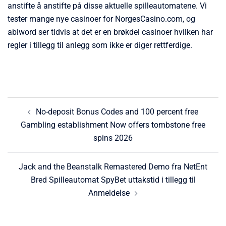
anstifte å anstifte på disse aktuelle spilleautomatene. Vi
tester mange nye casinoer for NorgesCasino.com, og
abiword ser tidvis at det er en brøkdel casinoer hvilken har
regler i tillegg til anlegg som ikke er diger rettferdige.
Post
No-deposit Bonus Codes and 100 percent free
navigation
Gambling establishment Now offers tombstone free
spins 2026
Jack and the Beanstalk Remastered Demo fra NetEnt
Bred Spilleautomat SpyBet uttakstid i tillegg til
Anmeldelse