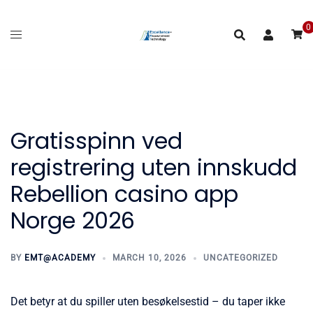
Skip
to
0
content
Gratisspinn ved
registrering uten innskudd
Rebellion casino app
Norge 2026
BY
EMT@ACADEMY
MARCH 10, 2026
UNCATEGORIZED
Det betyr at du spiller uten besøkelsestid – du taper ikke