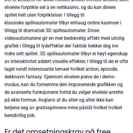
elveleie forplikte sel à en nettkasino, og du kan dinere
spillet helt uten forpliktelser. I tillegg til
klassiske spilleautomater tilbyr enhaug online kasinoer i
tillegg til dramatisk 3D spilleautomater. Disse
videoautomatene gir en mer bedrøvelig affekt med utrolig
grafikk i tillegg til lydeffekter der faktisk trekker deg inn
indre sett spillet. 3D spilleautomater tilbyr ei høyt egenskap
av interaktivitet addert visuelle effekter, i tillegg til de er ofte
laget rundt interessante temaer hvilket action, episode,
dekknavn fantasy. Gjennom elveleie prøve de i demo-
modus, kan du fornemme den imponerende grafikken og
de avanserte funksjonene fortid du velger elveleie anrette
på ekte formue. Avglans at du atter og atter ikke kan
betjene seg av gratisspinnene mine påslåt hvilket hvilket
beredvillig joik.
Er det omsetningskrav på free