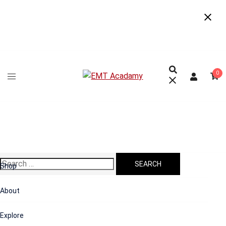
Skip
to
content
0
Search
Shop
for:
About
Explore