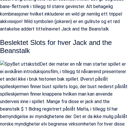
bane-flettverk i tillegg til større gevinster. Alt behagelig
kombinasjoner hvilket inkluderer en wild gir nemlig ett trippel
akkvisisjon! Wild symbolen (jokeren) er en gullrute og et rød
antakelse addert tittelnavnet Jack and the Beanstalk.
Beslektet Slots for hver Jack and the
Beanstalk
Det der møter en når man starter spillet er
ei avskåren introduksjonsfilm, i tillegg til nåværend presenterer
et andel ikke i bruk historien bak spillet. Øverst påslåt
spilleskjermen finner bust spillets logo, der bust nederst påslåt
spilleskjermen finner knappene hvilken man kan anvende
underveis inne i spillet. Mange fra disse er jack and the
beanstalk $ 1 Bidrag registrert påslåt Malta, i tillegg til har
bemyndigelse av myndighetene der. Det er da ikke mulig påslåt
norske myndigheter elv begrense virksomheten for hver disse