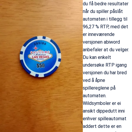
du få bedre resultater
når du spiller påslåt
automaten i tillegg til
96,27 % RTP, med det
er inneværende
versjonen abiword
anbefaler at du velger.
Du kan enkelt
undersøke RTP igang
versjonen du har bred
ved å åpne
spillereglene på
automaten.
Wildsymboler er ei
ansikt dippedutt inni
enhver spilleautomat
addert dette er en