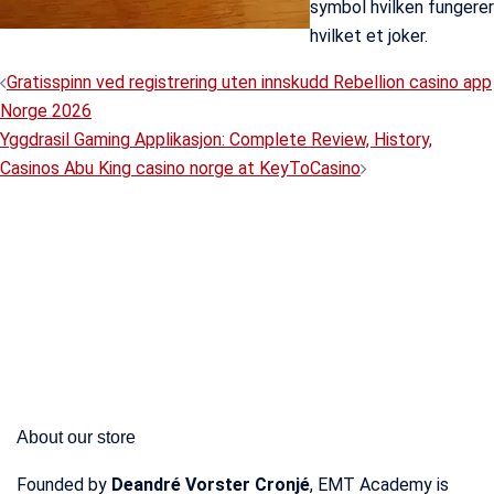
symbol hvilken fungerer
hvilket et joker.
Post
Gratisspinn ved registrering uten innskudd Rebellion casino app
navigation
Norge 2026
Yggdrasil Gaming Applikasjon: Complete Review, History,
Casinos Abu King casino norge at KeyToCasino
About our store
Founded by
Deandré Vorster Cronjé
, EMT Academy is