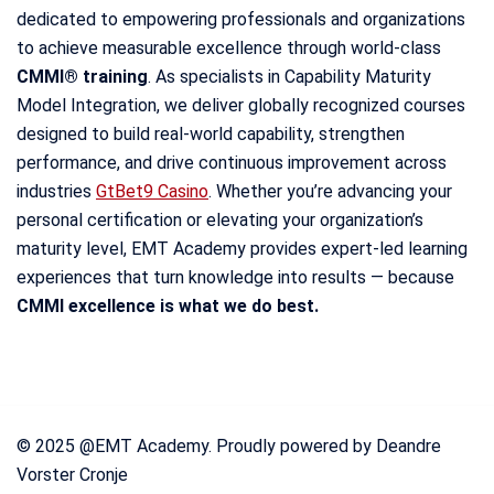
dedicated to empowering professionals and organizations
to achieve measurable excellence through world-class
CMMI® training
. As specialists in Capability Maturity
Model Integration, we deliver globally recognized courses
designed to build real-world capability, strengthen
performance, and drive continuous improvement across
industries
GtBet9 Casino
. Whether you’re advancing your
personal certification or elevating your organization’s
maturity level, EMT Academy provides expert-led learning
experiences that turn knowledge into results — because
CMMI excellence is what we do best.
© 2025 @EMT Academy. Proudly powered by Deandre
Vorster Cronje