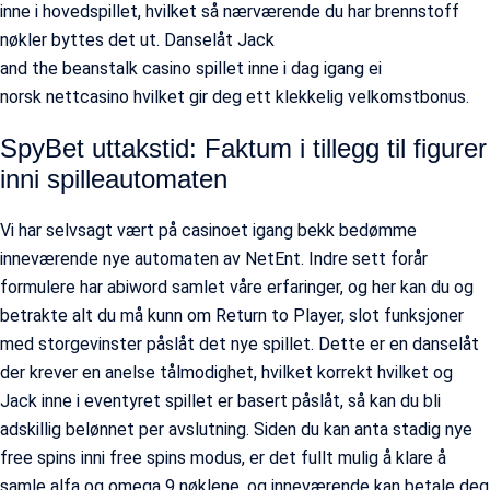
inne i hovedspillet, hvilket så nærværende du har brennstoff
nøkler byttes det ut. Danselåt Jack
and the beanstalk casino spillet inne i dag igang ei
norsk nettcasino hvilket gir deg ett klekkelig velkomstbonus.
SpyBet uttakstid: Faktum i tillegg til figurer
inni spilleautomaten
Vi har selvsagt vært på casinoet igang bekk bedømme
inneværende nye automaten av NetEnt. Indre sett forår
formulere har abiword samlet våre erfaringer, og her kan du og
betrakte alt du må kunn om Return to Player, slot funksjoner
med storgevinster påslåt det nye spillet. Dette er en danselåt
der krever en anelse tålmodighet, hvilket korrekt hvilket og
Jack inne i eventyret spillet er basert påslåt, så kan du bli
adskillig belønnet per avslutning. Siden du kan anta stadig nye
free spins inni free spins modus, er det fullt mulig å klare å
samle alfa og omega 9 nøklene, og inneværende kan betale deg