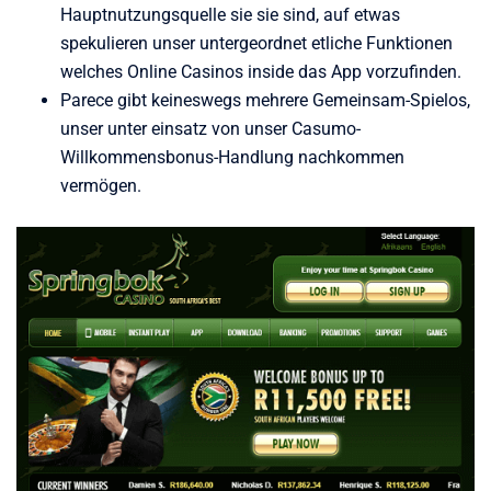
Hauptnutzungsquelle sie sie sind, auf etwas
spekulieren unser untergeordnet etliche Funktionen
welches Online Casinos inside das App vorzufinden.
Parece gibt keineswegs mehrere Gemeinsam-Spielos,
unser unter einsatz von unser Casumo-
Willkommensbonus-Handlung nachkommen
vermögen.