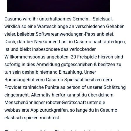
Casumo wird ihr unterhaltsames Gemein… Spielsaal,
wirklich so eine Warteschlange an verschiedenen Gehaben
vieler, beliebter Softwareanwendungen-Paps anbietet.
Doch, darüber Neukunden Lust in Casumo nach anfertigen,
ist und bleibt insbesondere das verlockender
Willkommensbonus angeboten. 20 Freispiele hiervon sind
sofortig in dies Anmeldung gutgeschrieben & besitzen zu
tun sein deshalb niemand Einzahlung. Unser
Bonusangebot vom Casumo Spielsaal besitzen dem
Provider zahlreiche Punkte as person of unserer Schätzung
eingebracht. Alternativ hierfür kannst du über deinem
Menschenähnlicher roboter-Gerätschaft unter die
webbasierte App zurückgreifen, so lange du in Casumo
elastisch spielen möchtest.