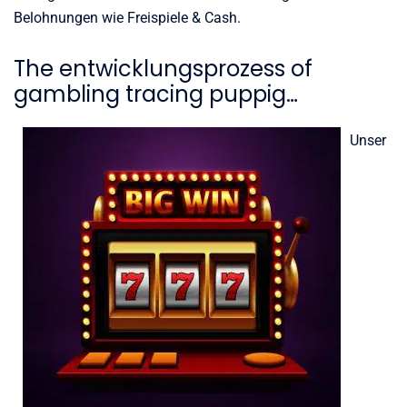
Belohnungen wie Freispiele & Cash.
The entwicklungsprozess of
gambling tracing puppig…
Unser