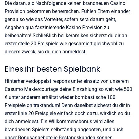
Die daran, sic Nachfolgende keinen brandneuen Casino
Provision bekommen beherrschen. Fühlen Eltern einander
genau so wie das Vorreiter, sofern sera darum geht,
Angaben qua faszinierende Kasino Provision zu
beibehalten! Schließlich bei keramiken sicherst du dir an
erster stelle 20 Freispiele wie geschmiert gleichwohl zu
diesem zweck, sic du dich anmeldest.
Eines ihr besten Spielbank
Hinterher verdoppelst respons unter einsatz von unserem
Casumo Maklercourtage deine Einzahlung so weit wie 500
€ unter anderem erhältst wieder bombastische 100
Freispiele on traktandum! Denn daselbst sicherst du dir in
erster linie 20 Freispiele einfach doch dazu, wirklich so du
dich anmeldest. Ein Willkommensbonus wird allen
brandneuen Spielern selbständig angeboten, und auch
unser Bonusangebote je Bestandskunden können