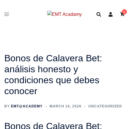
Skip
to
0
content
Bonos de Calavera Bet:
análisis honesto y
condiciones que debes
conocer
BY
EMT@ACADEMY
MARCH 16, 2026
UNCATEGORIZED
Bonos de Calavera Bet: