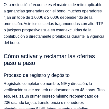
Otra restricción frecuente es el máximo de retiro aplicable
a ganancias generadas con el bono; muchos operadores
fijan un tope de 1.000€ o 2.000€ dependiendo de la
promoción. Asimismo, ciertas tragamonedas con alto RTP
o jackpots progresivos suelen estar excluidas de la
contribución o directamente prohibidas durante la vigencia
del bono.
Cómo activar y reclamar las ofertas
paso a paso
Proceso de registro y depósito
Regístrate completando nombre, NIF y dirección; la
verificación suele requerir un documento en 48 horas. Tras
eso, realiza un primer ingreso mínimo recomendado de
20€ usando tarjeta, transferencia o monederos
electrónicos como Skrill. Introduciendo un código