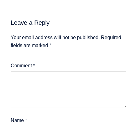
Leave a Reply
Your email address will not be published.
Required
fields are marked
*
Comment
*
Name
*